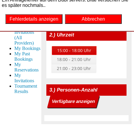
Nov.
My
es später nochmals..
31
Reservations
Dez.
(All
Fehlerdetails anzeigen
Abbrechen
September 2026
2027
Providers)
My
Feb.
1
2
3
4
5
6
Invitations
2.) Uhrzeit
März
(All
7
8
9
10
11
12
13
Providers)
Apr.
My Bookings
14
15
16
17
18
19
20
15:00 - 18:00 Uhr
Mai
My Past
21
22
23
24
25
26
27
Bookings
18:00 - 21:00 Uhr
Juni
My
21:00 - 23:00 Uhr
28
29
30
Reservations
Juli
My
Aug.
Invitations
Tournament
Sept.
Oktober 2026
3.) Personen-Anzahl
Results
Okt.
1
2
3
4
Verfügbare anzeigen
Nov.
5
6
7
8
9
10
11
Dez.
12
13
14
15
16
17
18
2028
19
20
21
22
23
24
25
Feb.