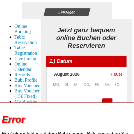
Einloggen
Online
Jetzt ganz bequem
Booking
online Buchen oder
Table
Reservation
Reservieren
Table
Registration
Live timing
1.) Datum
Online
Calendar
August 2026
Heute
Records
Bubi Profile
August 2026
MO.
DI.
MI.
DO.
FR.
SA.
SO.
Buy Voucher
Buy Voucher
(15€ Fixed)
My Bookings
7
8
9
(All
Aug.
Providers)
10
11
12
13
14
15
16
Error
My Past
Sept.
Bookings
17
18
19
20
21
22
23
(All
Okt.
24
25
26
27
28
29
30
Providers)
Ein Anfragefehler auf dem Bubi servers. Bitte versuchen Sie